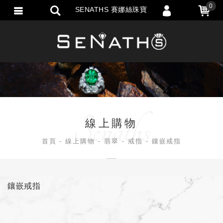
0
SENATHS 賽娜絲珠寶
會員登入
會員註冊
忘記密碼
訂單查詢
匯款通知
線上購物
首頁
線上購物
翡翠
戒指
鑲嵌戒指
鑲嵌戒指