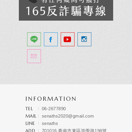
INFORMATION
TEL
06-2677890
MAIL
senaths2020@gmail.com
LINE
senaths
ADD
701016 臺南市東區崇學路198號