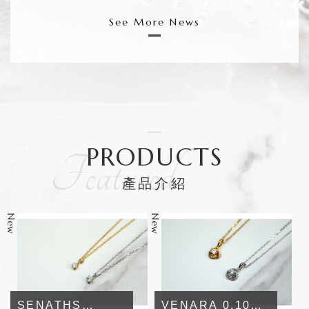
See More News
PRODUCTS
產
品
介
紹
SENATHS
VENARA 0.10CT