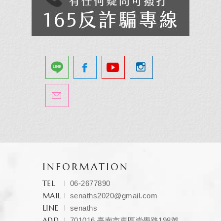
INFORMATION
TEL
06-2677890
MAIL
senaths2020@gmail.com
LINE
senaths
ADD
701016 臺南市東區崇學路198號