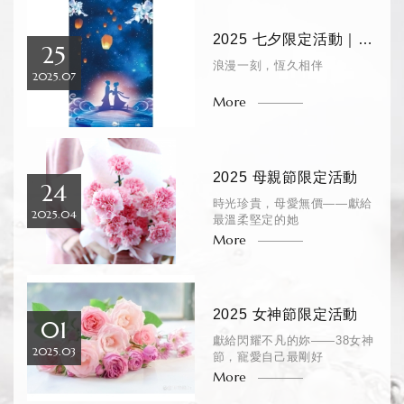
2025 七夕限定活動｜SENATHS 賽娜絲珠寶
25
浪漫一刻，恆久相伴
2025.07
2025 母親節限定活動
24
時光珍貴，母愛無價——獻給
2025.04
最溫柔堅定的她
2025 女神節限定活動
01
獻給閃耀不凡的妳——38女神
2025.03
節，寵愛自己最剛好